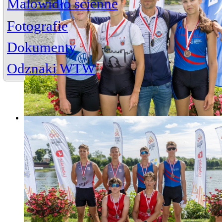
Malowidło ścienne
Zdjęcia
Mogiła
Cmentarz Komunalny
Fotografie
Zdjęcia archiwalne
Dokumenty
Rysunki
Jerzy Bojańczyk
Henryk Chrzanowski
Odznaki WTW
Tadeusz Gawrysiak
Michał Jagodziński
Zbigniew Paradowski
Janusz Wenski
Jerzy Bojańczyk
Akt notarialny