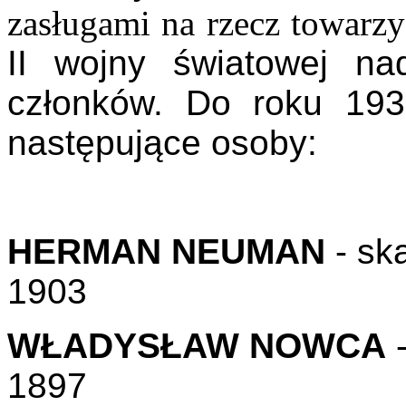
zasługami na rzecz towarzy
II wojny światowej n
członków. Do roku 19
następujące osoby:
HERMAN NEUMAN
- sk
1903
WŁADYSŁAW NOWCA
-
1897