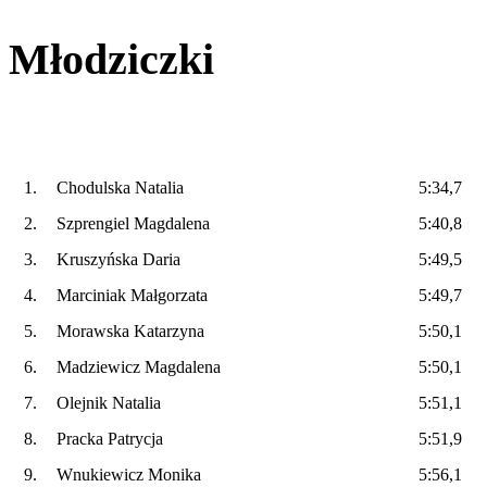
Młodziczki
1.
Chodulska Natalia
5:34,7
2.
Szprengiel Magdalena
5:40,8
3.
Kruszyńska Daria
5:49,5
4.
Marciniak Małgorzata
5:49,7
5.
Morawska Katarzyna
5:50,1
6.
Madziewicz Magdalena
5:50,1
7.
Olejnik Natalia
5:51,1
8.
Pracka Patrycja
5:51,9
9.
Wnukiewicz Monika
5:56,1