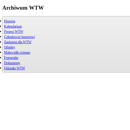
Archiwum WTW
Historia
Kalendarium
Prezesi WTW
Członkowie honorowi
Zasłużeni dla WTW
Obiekty
Jerzy Bojańczyk
Malowidło ścienne
Wiktor Szelągowski
Przystań
Życiorys
ul. Piwna 3
Fotografie
Zasłużeni członkowie
Mogiła
Artykuły
Cmentarz Komunalny
Dokumenty
Zdjęcia archiwalne
Zdjęcia
Odznaki WTW
Rysunki
Henryk Chrzanowski
Jerzy Bojańczyk
Michał Jagodziński
Tadeusz Gawrysiak
Janusz Wenski
Zbigniew Paradowski
Jerzy Bojańczyk
Akt notarialny