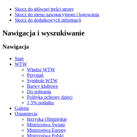
Skocz do głównej treści strony
Skocz do menu nawigacyjnego i logowania
Skocz do dodatkowych informacji
Nawigacja i wyszukiwanie
Nawigacja
Start
WTW
Władze WTW
Przystań
Symbole WTW
Barwy klubowe
Do pobrania
Polityka ochrony dzieci
1,5% podatku
Galeria
Osiągnięcia
Igrzyska Olimpijskie
Mistrzostwa Świata
Mistrzostwa Europy
Mistrzostwa Polski