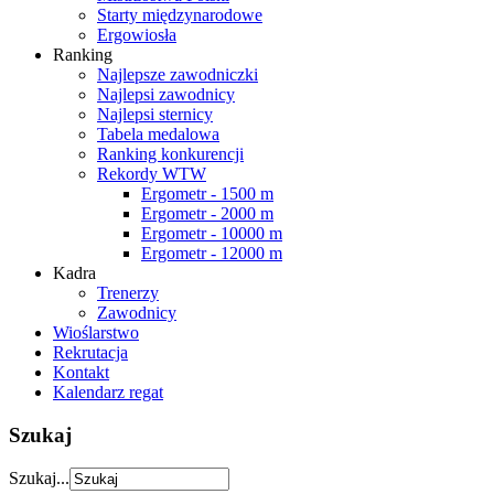
Starty międzynarodowe
Ergowiosła
Ranking
Najlepsze zawodniczki
Najlepsi zawodnicy
Najlepsi sternicy
Tabela medalowa
Ranking konkurencji
Rekordy WTW
Ergometr - 1500 m
Ergometr - 2000 m
Ergometr - 10000 m
Ergometr - 12000 m
Kadra
Trenerzy
Zawodnicy
Wioślarstwo
Rekrutacja
Kontakt
Kalendarz regat
Szukaj
Szukaj...