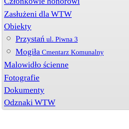
Członkowie honorowi
Zasłużeni dla WTW
Jerzy Bojańczyk
Obiekty
Wiktor Szelągowski
Życiorys
Zasłużeni członkowie
Artykuły
Przystań
Zdjęcia
ul. Piwna 3
Mogiła
Cmentarz Komunalny
Malowidło ścienne
Fotografie
Zdjęcia archiwalne
Dokumenty
Rysunki
Jerzy Bojańczyk
Henryk Chrzanowski
Odznaki WTW
Tadeusz Gawrysiak
Michał Jagodziński
Zbigniew Paradowski
Janusz Wenski
Jerzy Bojańczyk
Akt notarialny