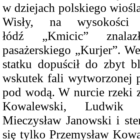
w dziejach polskiego wiośl
Wisły, na wysokości Z
łódź
„Kmicic” znala
pasażerskiego „Kurjer”. We
statku dopuścił do zbyt bl
wskutek fali wytworzonej p
pod wodą. W nurcie rzeki z
Kowalewski, Ludwik F
Mieczysław Janowski i ste
się tylko Przemysław Kowal