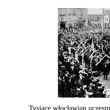
Tysiące włocławian uczestni