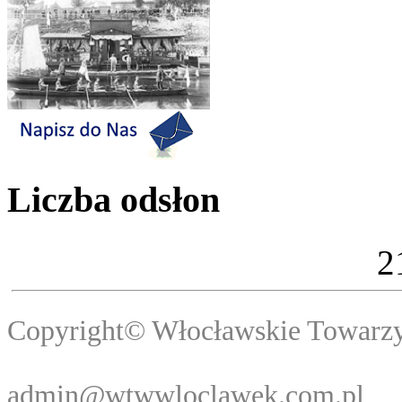
Liczba odsłon
2
Copyright© Włocławski
Webma
admin@wtwwloclawek.com.pl