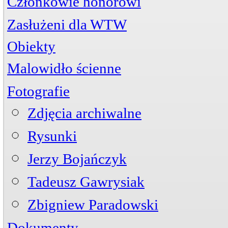
Członkowie honorowi
Zasłużeni dla WTW
Jerzy Bojańczyk
Obiekty
Wiktor Szelągowski
Życiorys
Zasłużeni członkowie
Artykuły
Przystań
ul. Piwna 3
Malowidło ścienne
Zdjęcia
Mogiła
Cmentarz Komunalny
Fotografie
Zdjęcia archiwalne
Rysunki
Jerzy Bojańczyk
Tadeusz Gawrysiak
Zbigniew Paradowski
Dokumenty