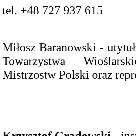
tel.
+48 727 937 615
Miłosz Baranowski - utyt
Towarzystwa Wioślarsk
Mistrzostw Polski oraz repr
Krzysztof Gradowski
- in