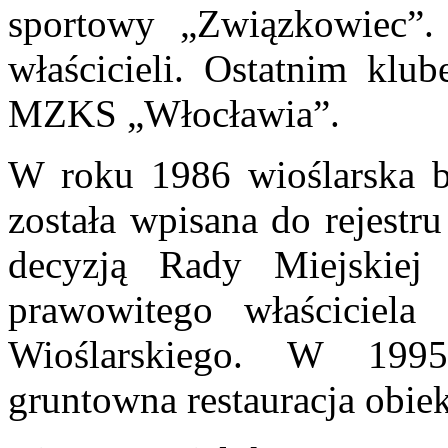
sportowy
„
Związkowiec
”.
właścicieli. Ostatnim klu
MZKS
„
Włocławia
”.
W roku 1986 wioślarska b
została wpisana do rejestr
decyzj
ą Rady Miejskiej
prawowitego właściciela
Wioślarskiego. W 1995
gruntowna restauracja obi