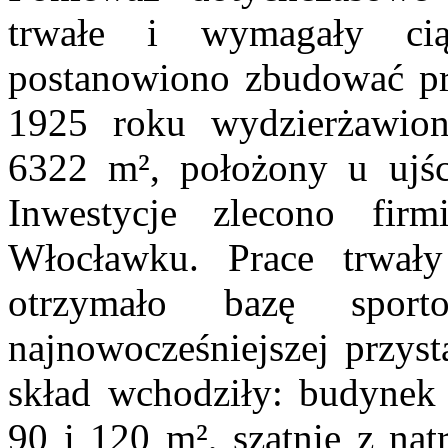
trwałe i wymagały ciąg
postanowiono zbudować pr
1925 roku wydzierżawion
6322
m²
, położony u ujśc
Inwestycje zlecono firm
Włocławku. Prace trwał
otrzymało bazę sport
najnowocześniejszej przyst
skład wchodziły: budynek
90 i 120
m²
, szatnie z na