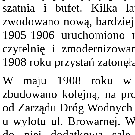
szatnia i bufet. Kilka l
zwodowano nową, bardziej 
1905-1906 uruchomiono n
czytelnię i zmodernizowan
1908 roku przystań zatonę
W maju 1908 roku w mi
zbudowano kolejną, na p
od Zarządu Dróg Wodnych 
u wylotu ul. Browarnej. 
do niej dodatkową salę