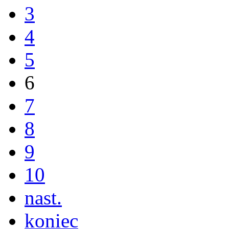
3
4
5
6
7
8
9
10
nast.
koniec