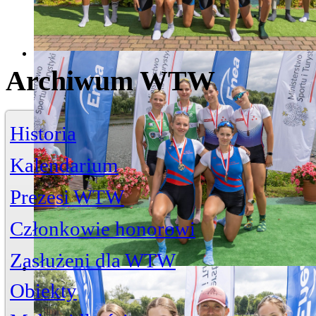
Archiwum WTW
Historia
Kalendarium
Prezesi WTW
Członkowie honorowi
Zasłużeni dla WTW
Jerzy Bojańczyk
Obiekty
Wiktor Szelągowski
Życiorys
Zasłużeni członkowie
Artykuły
Przystań
ul. Piwna 3