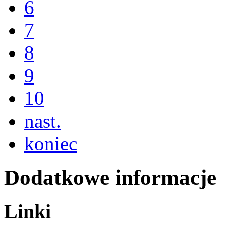
6
7
8
9
10
nast.
koniec
Dodatkowe informacje
Linki