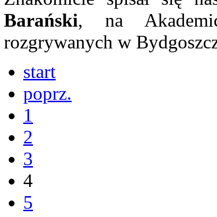
Barański
, na Akademic
rozgrywanych w Bydgoszczy
start
poprz.
1
2
3
4
5