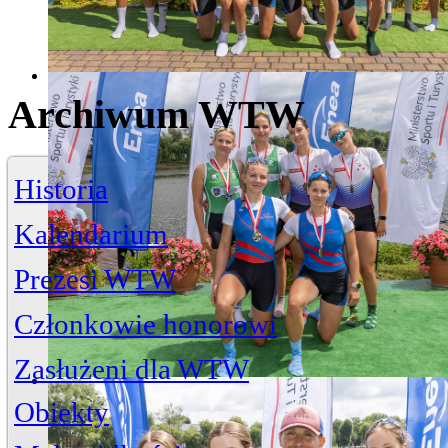
Archiwum WTW
Historia
Kalendarium
Prezesi WTW
Członkowie honorowi
Zasłużeni dla WTW
Jerzy Bojańczyk
Obiekty
Wiktor Szelągowski
Życiorys
Zasłużeni członkowie
Artykuły
Przystań
ul. Piwna 3