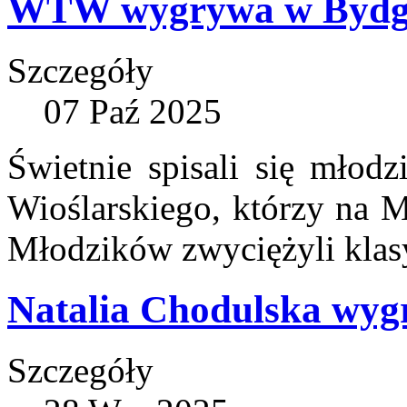
WTW wygrywa w Bydg
Szczegóły
07 Paź 2025
Świetnie spisali się młod
Wioślarskiego, którzy na 
Młodzików zwyciężyli klasy
Natalia Chodulska wyg
Szczegóły