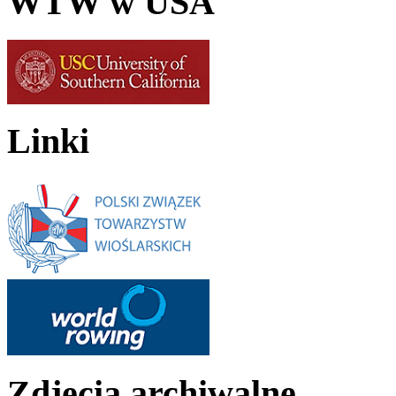
WTW w USA
Linki
Zdjęcia archiwalne