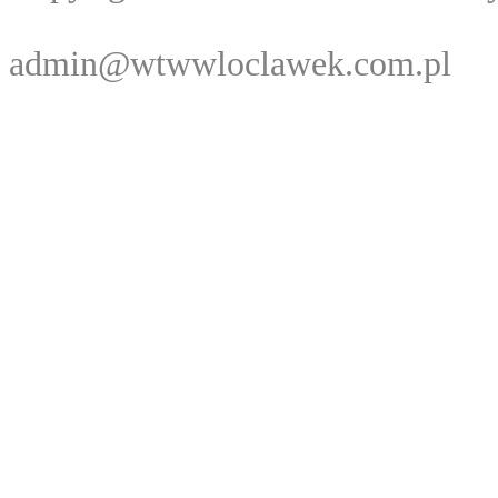
Webma
admin@wtwwloclawek.com.pl