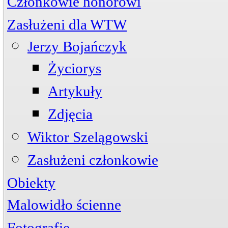
Członkowie honorowi
Zasłużeni dla WTW
Jerzy Bojańczyk
Życiorys
Artykuły
Zdjęcia
Wiktor Szelągowski
Zasłużeni członkowie
Obiekty
Przystań
ul. Piwna 3
Malowidło ścienne
Mogiła
Cmentarz Komunalny
Fotografie