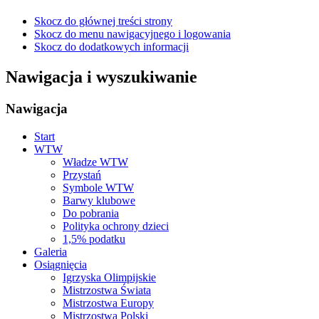
Skocz do głównej treści strony
Skocz do menu nawigacyjnego i logowania
Skocz do dodatkowych informacji
Nawigacja i wyszukiwanie
Nawigacja
Start
WTW
Władze WTW
Przystań
Symbole WTW
Barwy klubowe
Do pobrania
Polityka ochrony dzieci
1,5% podatku
Galeria
Osiągnięcia
Igrzyska Olimpijskie
Mistrzostwa Świata
Mistrzostwa Europy
Mistrzostwa Polski