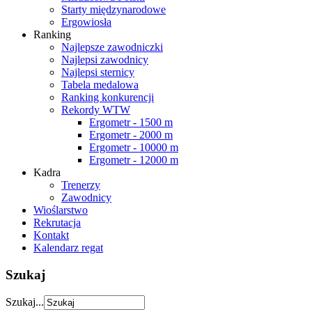
Starty międzynarodowe
Ergowiosła
Ranking
Najlepsze zawodniczki
Najlepsi zawodnicy
Najlepsi sternicy
Tabela medalowa
Ranking konkurencji
Rekordy WTW
Ergometr - 1500 m
Ergometr - 2000 m
Ergometr - 10000 m
Ergometr - 12000 m
Kadra
Trenerzy
Zawodnicy
Wioślarstwo
Rekrutacja
Kontakt
Kalendarz regat
Szukaj
Szukaj...