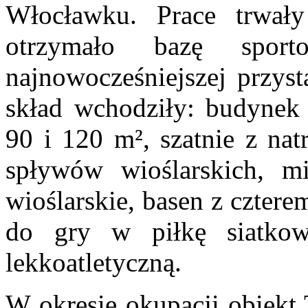
Włocławku. Prace trwał
otrzymało bazę sport
najnowocześniejszej przyst
skład wchodziły: budynek
90 i 120
m²
, szatnie z na
spływów wioślarskich, mi
wioślarskie, basen z cztere
do gry w piłkę siatkow
lekkoatletyczną.
W okresie okupacji obiek