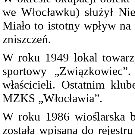
we Włocławku) służył Nie
Miało to istotny wpływ na 
zniszczeń.
W roku 1949 lokal towarzy
sportowy
„
Związkowiec
”.
właścicieli. Ostatnim klu
MZKS
„
Włocławia
”.
W roku 1986 wioślarska b
została wpisana do rejestr