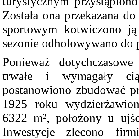
turystycznym przystąpiono
Została ona przekazana do
sportowym kotwiczono ją
sezonie odholowywano do 
Ponieważ dotychczasowe
trwałe i wymagały ciąg
postanowiono zbudować pr
1925 roku wydzierżawion
6322
m²
, położony u ujśc
Inwestycje zlecono firm