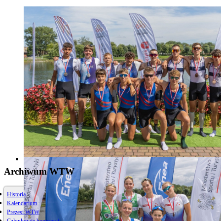
Archiwum WTW
Historia
Kalendarium
Prezesi WTW
Członkowie honorowi