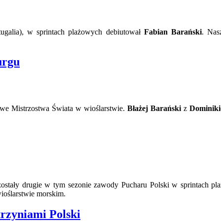
galia), w sprintach plażowych debiutował
Fabian Barański
. Nas
urgu
we Mistrzostwa Świata w wioślarstwie.
Błażej Barański
z
Dominik
ostały drugie w tym sezonie zawody Pucharu Polski w sprintach pla
ioślarstwie morskim.
rzyniami Polski