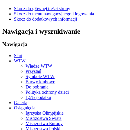
Skocz do głównej treści strony
Skocz do menu nawigacyjnego i logowania
Skocz do dodatkowych informacji
Nawigacja i wyszukiwanie
Nawigacja
Start
WTW
Władze WTW
Przystań
Symbole WTW
Barwy klubowe
Do pobrania
Polityka ochrony dzieci
1,5% podatku
Galeria
Osiągnięcia
Igrzyska Olimpijskie
Mistrzostwa Świata
Mistrzostwa Europy
Mistrzostwa Polski