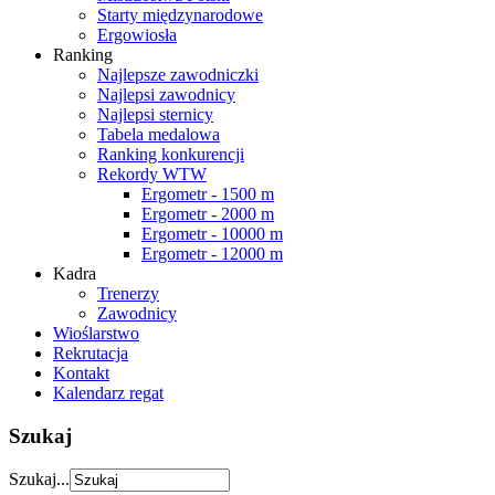
Starty międzynarodowe
Ergowiosła
Ranking
Najlepsze zawodniczki
Najlepsi zawodnicy
Najlepsi sternicy
Tabela medalowa
Ranking konkurencji
Rekordy WTW
Ergometr - 1500 m
Ergometr - 2000 m
Ergometr - 10000 m
Ergometr - 12000 m
Kadra
Trenerzy
Zawodnicy
Wioślarstwo
Rekrutacja
Kontakt
Kalendarz regat
Szukaj
Szukaj...