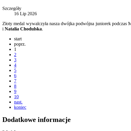
Szczegóły
16 Lip 2026
Złoty medal wywalczyła nasza dwójka podwójna juniorek podczas Mi
i
Natalia Chodulska
.
start
poprz.
1
2
3
4
5
6
7
8
9
10
nast.
koniec
Dodatkowe informacje