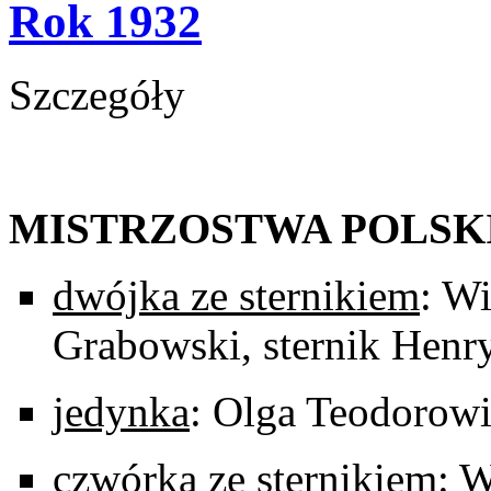
Rok 1932
Szczegóły
MISTRZOSTWA POLSK
dwójka ze sternikiem
: W
Grabowski,
sternik Henr
jedynka
: Olga Teodorowi
czwórka ze sternikiem
: 