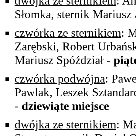
dwójka ze sternikiem
: An
Słomka, sternik Mariusz
czwórka ze sternikiem
: 
Zarębski, Robert Urbańsk
Mariusz Spóździał -
piąt
czwórka podwójna
: Paw
Pawlak, Leszek Sztanda
-
dziewiąte miejsce
dwójka ze sternikiem
: Ma