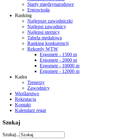
Starty międzynarodowe
Ergowiosła
Ranking
Najlepsze zawodniczki
Najlepsi zawodnicy
Najlepsi sternicy
Tabela medalowa
Ranking konkurencji
Rekordy WTW
Ergometr - 1500 m
Ergometr - 2000 m
Ergometr - 10000 m
Ergometr - 12000 m
Kadra
Trenerzy
Zawodnicy
Wioślarstwo
Rekrutacja
Kontakt
Kalendarz regat
Szukaj
Szukaj...