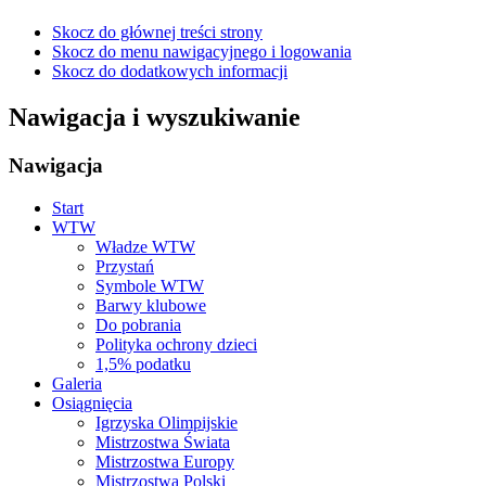
Skocz do głównej treści strony
Skocz do menu nawigacyjnego i logowania
Skocz do dodatkowych informacji
Nawigacja i wyszukiwanie
Nawigacja
Start
WTW
Władze WTW
Przystań
Symbole WTW
Barwy klubowe
Do pobrania
Polityka ochrony dzieci
1,5% podatku
Galeria
Osiągnięcia
Igrzyska Olimpijskie
Mistrzostwa Świata
Mistrzostwa Europy
Mistrzostwa Polski